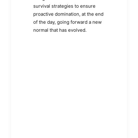
survival strategies to ensure
proactive domination, at the end
of the day, going forward a new
normal that has evolved.
EmpowerXR – Die
Virtua
virtuelle Welt für
Lands