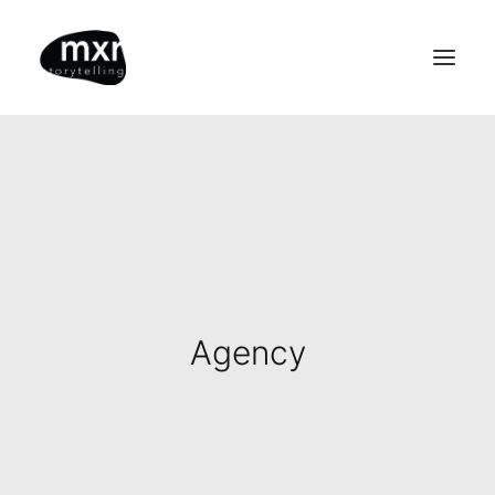
start
projekte
unternehmen
team
+jobs
Agency
kontakt
+anfragen