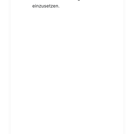
einzusetzen.
Wir glauben an
technologische
Innovation, die
Brücken
schlägt. Für uns
entstehen
erstklassige
digitale