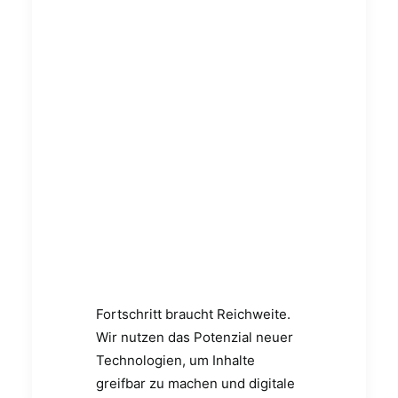
Erlebnisse dort,
wo Komplexität
abgebaut wird
und Fortschritt
für jeden
Menschen
intuitiv
zugänglich ist.
Fortschritt braucht Reichweite.
Wir nutzen das Potenzial neuer
Technologien, um Inhalte
greifbar zu machen und digitale