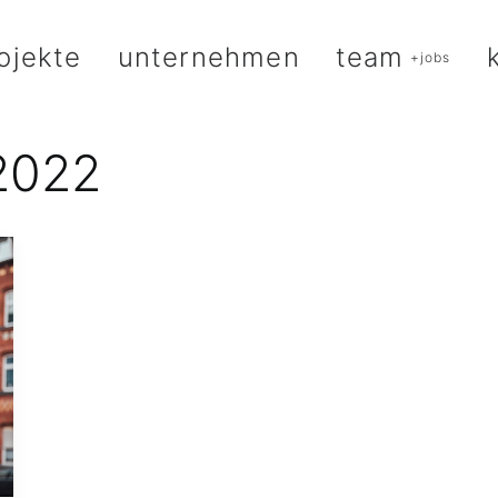
ojekte
unternehmen
team
+jobs
2022