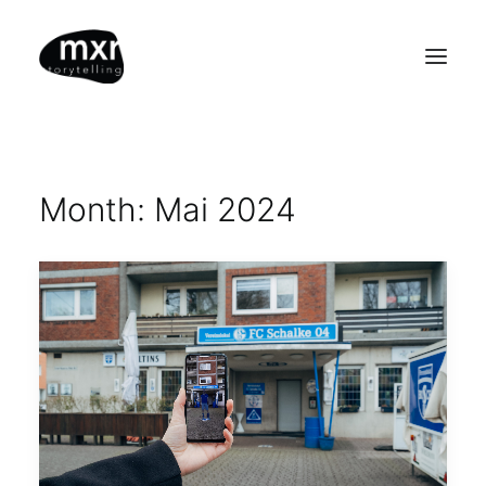
start
Month: Mai 2024
projekte
unternehmen
team
+jobs
kontakt
+anfragen